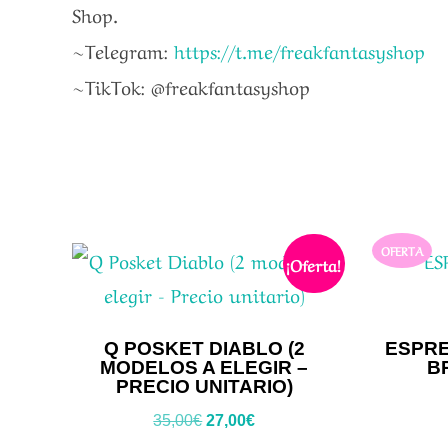
Shop.
~Telegram:
https://t.me/freakfantasyshop
~TikTok: @freakfantasyshop
OFERTA
¡Oferta!
Q POSKET DIABLO (2
ESPRE
MODELOS A ELEGIR –
B
PRECIO UNITARIO)
El
El
35,00
€
27,00
€
precio
precio