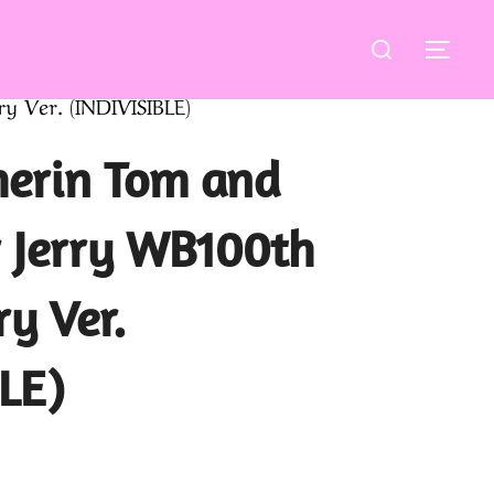
Buscar:
ALT
 Ver. (INDIVISIBLE)
herin Tom and
r Jerry WB100th
y Ver.
LE)