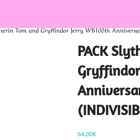
herin Tom and Gryffindor Jerry WB100th Anniversary
PACK Slyt
Gryffindo
Anniversar
(INDIVISIB
54,00
€