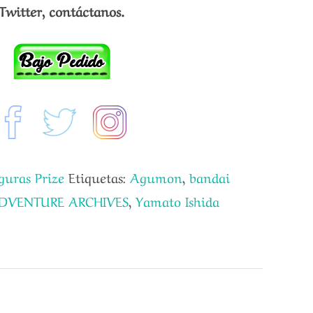
Twitter, contáctanos.
guras Prize
Etiquetas:
Agumon
,
bandai
DVENTURE ARCHIVES
,
Yamato Ishida