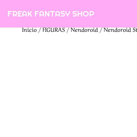
Saltar
FREAK FANTASY SHOP
al
contenido
Inicio
/
FIGURAS
/
Nendoroid
/ Nendoroid S