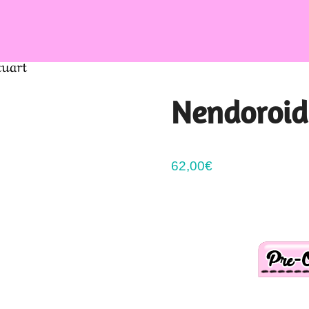
tuart
Nendoroid
62,00
€