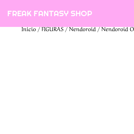
Saltar
FREAK FANTASY SHOP
al
contenido
Inicio
/
FIGURAS
/
Nendoroid
/ Nendoroid O