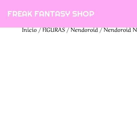
Saltar
FREAK FANTASY SHOP
al
contenido
Inicio
/
FIGURAS
/
Nendoroid
/ Nendoroid N