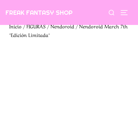
Saltar
Buscar:
FREAK FANTASY SHOP
al
ALTE
contenido
Inicio
/
FIGURAS
/
Nendoroid
/ Nendoroid March 7th
*Edición Limitada*