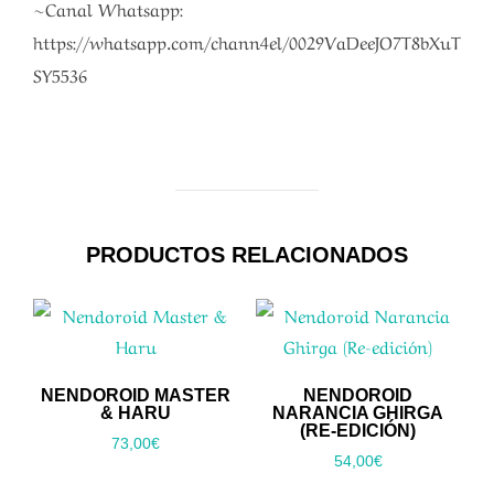
~Canal Whatsapp:
https://whatsapp.com/chann4el/0029VaDeeJO7T8bXuT
SY5536
PRODUCTOS RELACIONADOS
NENDOROID MASTER
NENDOROID
& HARU
NARANCIA GHIRGA
(RE-EDICIÓN)
73,00
€
54,00
€