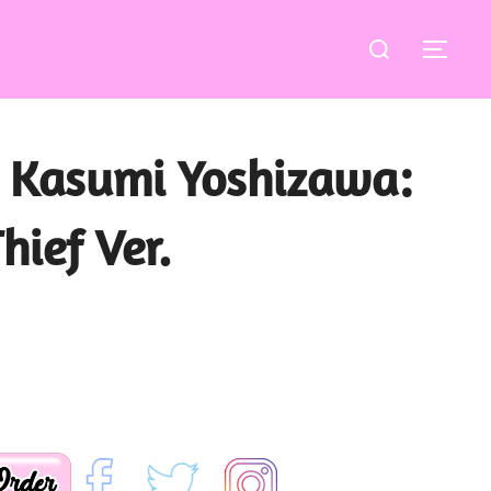
Buscar:
ALT
 Kasumi Yoshizawa:
ief Ver.