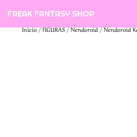
Saltar
FREAK FANTASY SHOP
al
contenido
Inicio
/
FIGURAS
/
Nendoroid
/ Nendoroid K