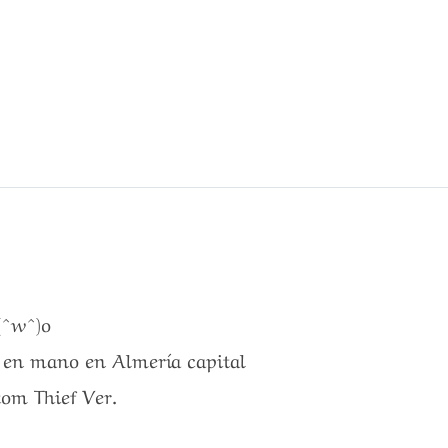
(^w^)o
a en mano en Almería capital
om Thief Ver.