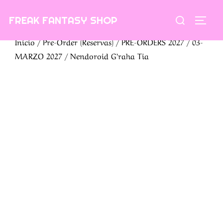
Saltar
Buscar:
FREAK FANTASY SHOP
al
ALTE
contenido
Inicio
/
Pre-Order (Reservas)
/
PRE-ORDERS 2027
/
03-
MARZO 2027
/ Nendoroid G’raha Tia