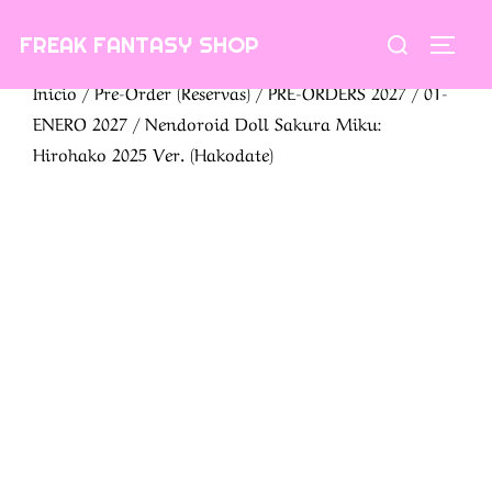
Saltar
Buscar:
FREAK FANTASY SHOP
al
ALTE
contenido
Inicio
/
Pre-Order (Reservas)
/
PRE-ORDERS 2027
/
01-
ENERO 2027
/ Nendoroid Doll Sakura Miku:
Hirohako 2025 Ver. (Hakodate)