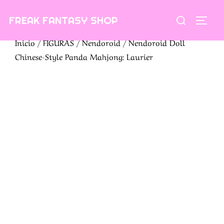
Saltar
Buscar:
FREAK FANTASY SHOP
al
ALTE
contenido
Inicio
/
FIGURAS
/
Nendoroid
/ Nendoroid Doll
Chinese-Style Panda Mahjong: Laurier