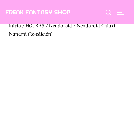
Saltar
Buscar:
FREAK FANTASY SHOP
al
ALTE
contenido
Inicio
/
FIGURAS
/
Nendoroid
/ Nendoroid Chiaki
Nanami (Re-edición)