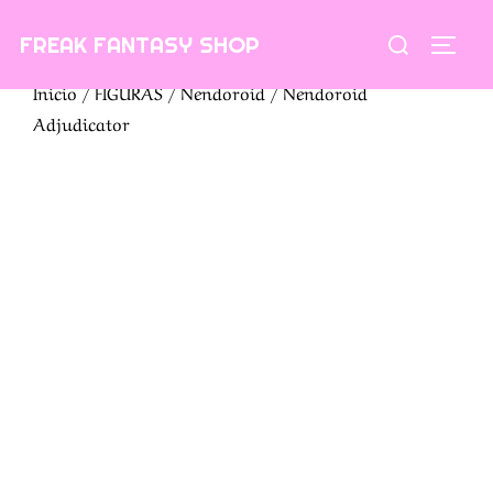
Saltar
Buscar:
FREAK FANTASY SHOP
al
ALTE
contenido
Inicio
/
FIGURAS
/
Nendoroid
/ Nendoroid
Adjudicator