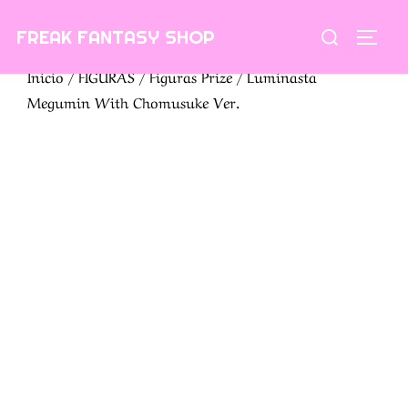
Saltar
Buscar:
FREAK FANTASY SHOP
al
ALTE
contenido
Inicio
/
FIGURAS
/
Figuras Prize
/ Luminasta
Megumin With Chomusuke Ver.