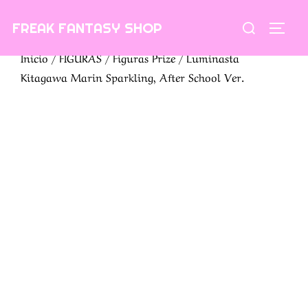
Saltar
Buscar:
FREAK FANTASY SHOP
al
ALTE
contenido
Inicio
/
FIGURAS
/
Figuras Prize
/ Luminasta
Kitagawa Marin Sparkling, After School Ver.