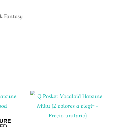
ak Fantasy
URE
RED