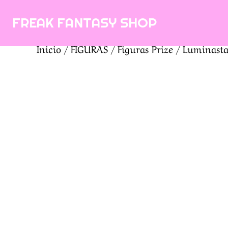
Saltar
FREAK FANTASY SHOP
al
contenido
Inicio
/
FIGURAS
/
Figuras Prize
/ Luminasta