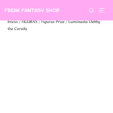
Saltar
Buscar:
FREAK FANTASY SHOP
al
ALTE
contenido
Inicio
/
FIGURAS
/
Figuras Prize
/ Luminasta Debby
the Corsifa