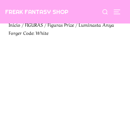
Saltar
Buscar:
FREAK FANTASY SHOP
al
ALTE
contenido
Inicio
/
FIGURAS
/
Figuras Prize
/ Luminasta Anya
Forger Code: White