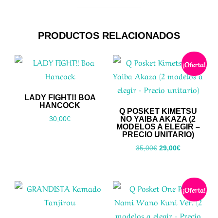
PRODUCTOS RELACIONADOS
¡Oferta!
LADY FIGHT!! BOA
HANCOCK
Q POSKET KIMETSU
NO YAIBA AKAZA (2
30,00
€
MODELOS A ELEGIR –
PRECIO UNITARIO)
El
El
35,00
€
29,00
€
precio
precio
original
actual
era:
es:
¡Oferta!
35,00€.
29,00€.