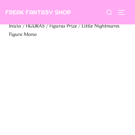
Saltar
Buscar:
FREAK FANTASY SHOP
al
ALTE
contenido
Inicio
/
FIGURAS
/
Figuras Prize
/ Little Nightmares
Figure Mono