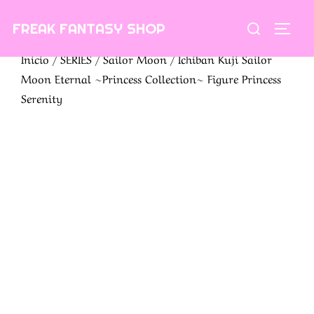
Saltar
Buscar:
FREAK FANTASY SHOP
al
ALTE
contenido
Inicio
/
SERIES
/
Sailor Moon
/ Ichiban Kuji Sailor
Moon Eternal ~Princess Collection~ Figure Princess
Serenity