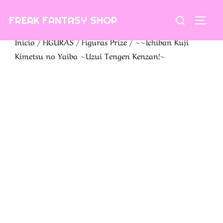
Saltar
Buscar:
FREAK FANTASY SHOP
al
ALTE
contenido
Inicio
/
FIGURAS
/
Figuras Prize
/ ~~Ichiban Kuji
Kimetsu no Yaiba ~Uzui Tengen Kenzan!~