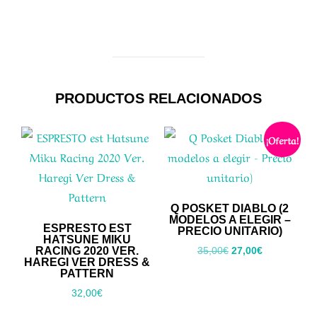
PRODUCTOS RELACIONADOS
¡Oferta!
Q POSKET DIABLO (2
MODELOS A ELEGIR –
ESPRESTO EST
PRECIO UNITARIO)
HATSUNE MIKU
RACING 2020 VER.
El
El
35,00
€
27,00
€
HAREGI VER DRESS &
precio
precio
PATTERN
original
actual
32,00
€
era:
es: