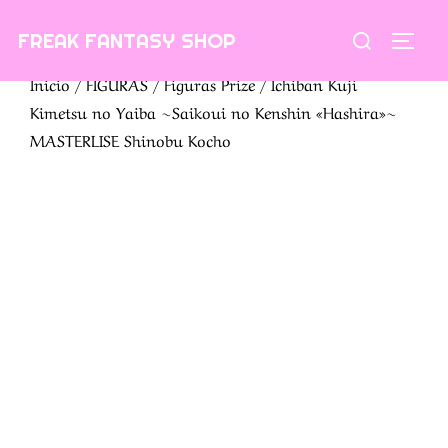
Saltar
Buscar:
FREAK FANTASY SHOP
al
ALTE
contenido
Inicio
/
FIGURAS
/
Figuras Prize
/ Ichiban Kuji
Kimetsu no Yaiba ~Saikoui no Kenshin «Hashira»~
MASTERLISE Shinobu Kocho