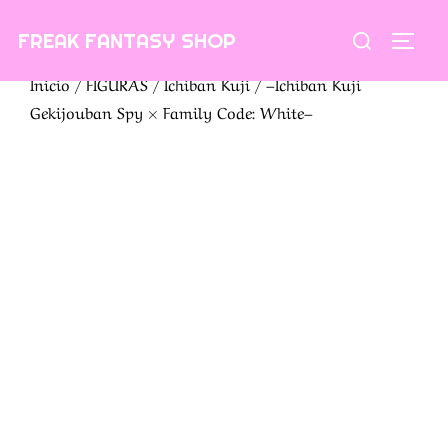
Saltar
Buscar:
FREAK FANTASY SHOP
al
ALTE
contenido
Inicio
/
FIGURAS
/
Ichiban Kuji
/ –Ichiban Kuji
Gekijouban Spy × Family Code: White–