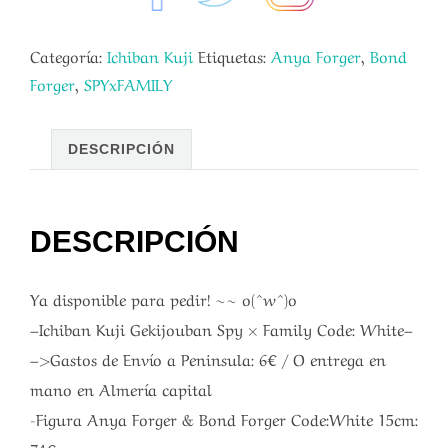
Categoría:
Ichiban Kuji
Etiquetas:
Anya Forger
,
Bond
Forger
,
SPYxFAMILY
DESCRIPCIÓN
DESCRIPCIÓN
Ya disponible para pedir! ~~ o(^w^)o
–Ichiban Kuji Gekijouban Spy × Family Code: White–
–>Gastos de Envío a Peninsula: 6€ / O entrega en
mano en Almería capital
-Figura Anya Forger & Bond Forger Code:White 15cm:
74€