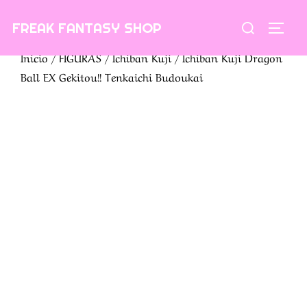
Saltar
Buscar:
FREAK FANTASY SHOP
al
ALTE
contenido
Inicio
/
FIGURAS
/
Ichiban Kuji
/ Ichiban Kuji Dragon
Ball EX Gekitou!! Tenkaichi Budoukai