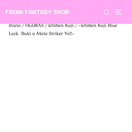
Saltar
Buscar:
FREAK FANTASY SHOP
al
ALTE
contenido
Inicio
/
FIGURAS
/
Ichiban Kuji
/ –Ichiban Kuji Blue
Lock -Buki o Mote Striker Yo!!–