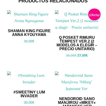
PRODUCTOS RELACIONADOS
¡Oferta!
SHAMAN KING FIGURE
ANNA KYOUYAMA
Q POSKET RIMURU
TEMPEST VER.2 (2
34,00
€
MODELOS A ELEGIR –
PRECIO UNITARIO)
El
El
35,00
€
27,00
€
precio
precio
original
actual
era:
es:
35,00€.
27,00€.
#SWEETINY LUM
INVADER
NENDOROID SANO
MANJIROU «MIKEY»
30,00
€