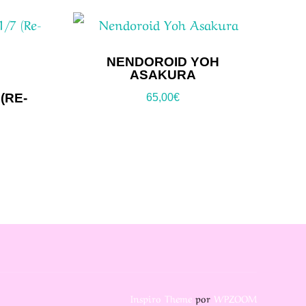
NENDOROID YOH
ASAKURA
(RE-
65,00
€
Inspiro Theme
por
WPZOOM