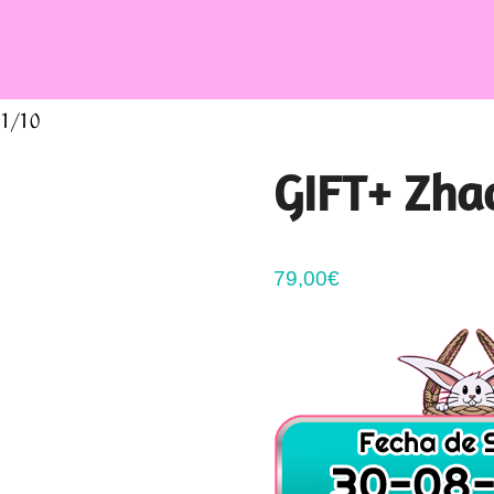
 1/10
GIFT+ Zhao
79,00
€