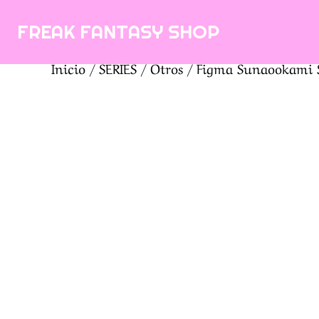
Saltar
FREAK FANTASY SHOP
al
contenido
Inicio
/
SERIES
/
Otros
/ Figma Sunaookami S