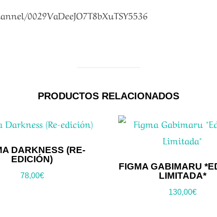
channel/0029VaDeeJO7T8bXuTSY5536
PRODUCTOS RELACIONADOS
MA DARKNESS (RE-
EDICIÓN)
FIGMA GABIMARU *E
LIMITADA*
78,00
€
130,00
€