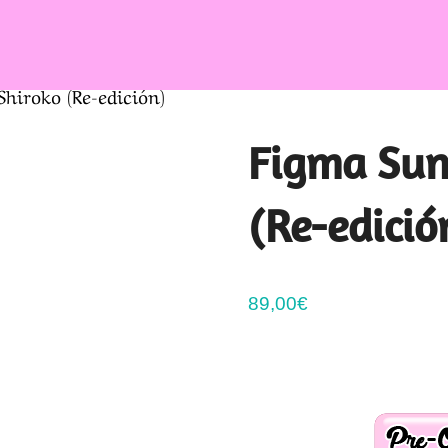
hiroko (Re-edición)
Figma Sun
(Re-edició
89,00
€