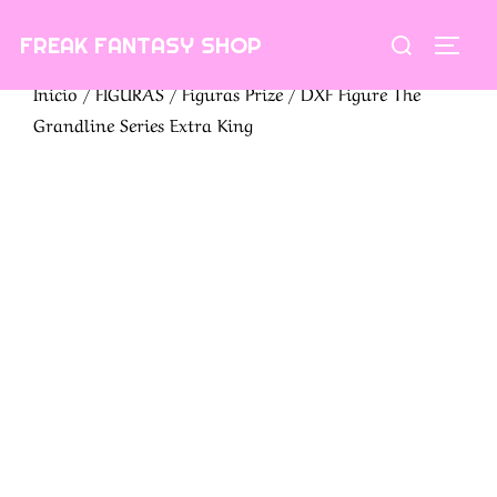
Saltar
Buscar:
FREAK FANTASY SHOP
al
ALTE
contenido
Inicio
/
FIGURAS
/
Figuras Prize
/ DXF Figure The
Grandline Series Extra King