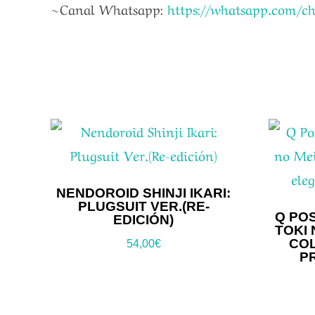
~Canal Whatsapp:
https://whatsapp.com/
NENDOROID SHINJI IKARI:
PLUGSUIT VER.(RE-
Q PO
EDICIÓN)
TOKI 
COL
54,00
€
P