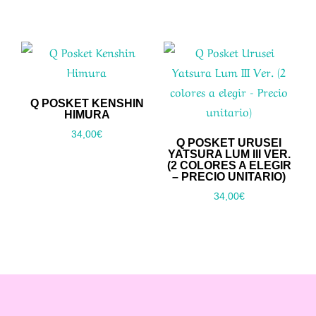
precio
precio
original
actual
era:
es:
35,00€.
29,00€.
Q POSKET KENSHIN
HIMURA
34,00
€
Q POSKET URUSEI
YATSURA LUM III VER.
(2 COLORES A ELEGIR
– PRECIO UNITARIO)
34,00
€