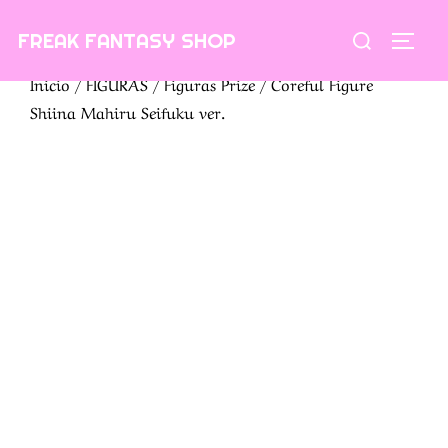
Saltar
Buscar:
FREAK FANTASY SHOP
al
ALTE
contenido
Inicio
/
FIGURAS
/
Figuras Prize
/ Coreful Figure
Shiina Mahiru Seifuku ver.