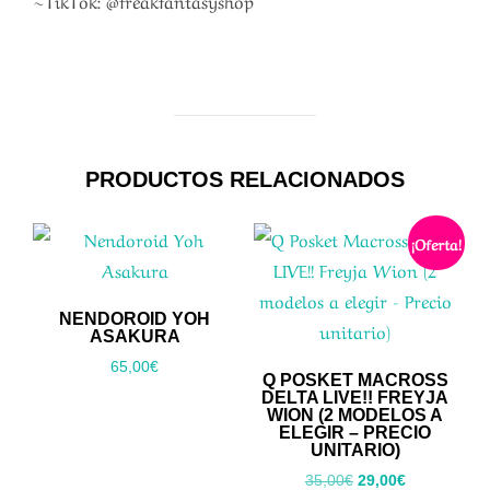
PRODUCTOS RELACIONADOS
¡Oferta!
NENDOROID YOH
ASAKURA
65,00
€
Q POSKET MACROSS
DELTA LIVE!! FREYJA
WION (2 MODELOS A
ELEGIR – PRECIO
UNITARIO)
El
El
35,00
€
29,00
€