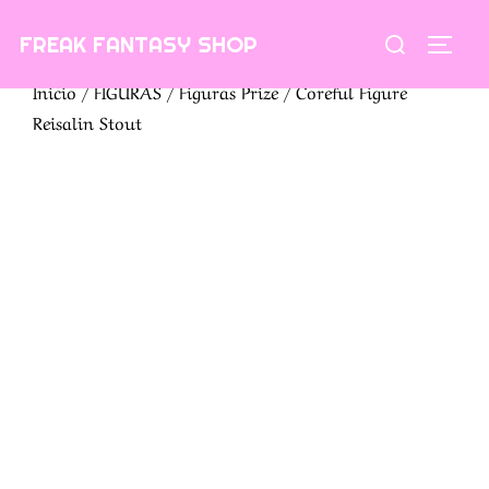
Saltar
Buscar:
FREAK FANTASY SHOP
al
ALTE
contenido
Inicio
/
FIGURAS
/
Figuras Prize
/ Coreful Figure
Reisalin Stout