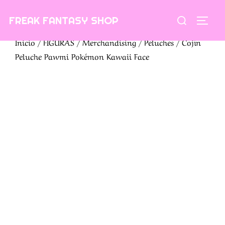
Saltar
Buscar:
FREAK FANTASY SHOP
al
ALTE
contenido
Inicio
/
FIGURAS
/
Merchandising
/
Peluches
/ Cojín
Peluche Pawmi Pokémon Kawaii Face