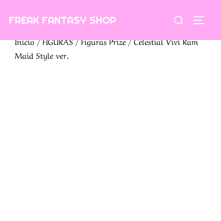
Saltar
Buscar:
FREAK FANTASY SHOP
al
ALTE
contenido
Inicio
/
FIGURAS
/
Figuras Prize
/ Celestial Vivi Ram
Maid Style ver.