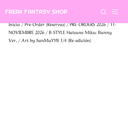
Saltar
Buscar:
FREAK FANTASY SHOP
al
ALTE
contenido
Inicio
/
Pre-Order (Reservas)
/
PRE-ORDERS 2026
/
11-
NOVIEMBRE 2026
/ B-STYLE Hatsune Miku: Bunny
Ver. / Art by SanMuYYB 1/4 (Re-edición)