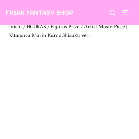
Saltar
Buscar:
FREAK FANTASY SHOP
al
ALTE
contenido
Inicio
/
FIGURAS
/
Figuras Prize
/ Artist MasterPiece+
Kitagawa Marin Kuroe Shizuku ver.