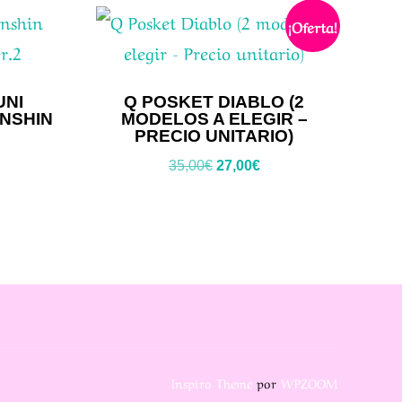
¡Oferta!
UNI
Q POSKET DIABLO (2
NSHIN
MODELOS A ELEGIR –
PRECIO UNITARIO)
El
El
35,00
€
27,00
€
precio
precio
original
actual
era:
es:
35,00€.
27,00€.
Inspiro Theme
por
WPZOOM