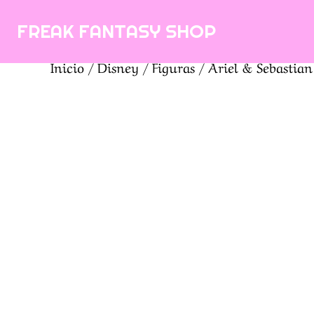
Saltar
FREAK FANTASY SHOP
al
contenido
Inicio
/
Disney
/
Figuras
/ Ariel & Sebastia