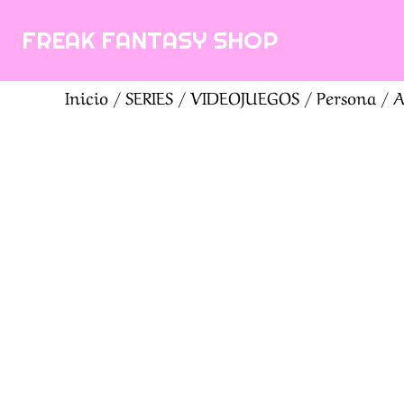
Saltar
FREAK FANTASY SHOP
al
contenido
Inicio
/
SERIES
/
VIDEOJUEGOS
/
Persona
/ A