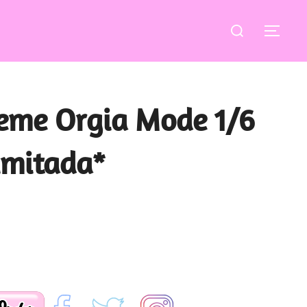
Buscar:
ALT
reme Orgia Mode 1/6
imitada*