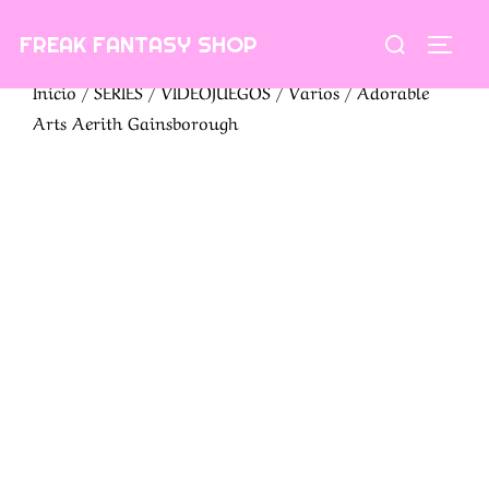
Saltar
Buscar:
FREAK FANTASY SHOP
al
ALTE
contenido
Inicio
/
SERIES
/
VIDEOJUEGOS
/
Varios
/ Adorable
Arts Aerith Gainsborough