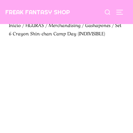
Saltar
Buscar:
FREAK FANTASY SHOP
al
ALTE
contenido
Inicio
/
FIGURAS
/
Merchandising
/
Gashapones
/ Set
6 Crayon Shin-chan Camp Day (INDIVISIBLE)