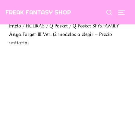
Saltar
Buscar:
FREAK FANTASY SHOP
al
ALTE
contenido
Inicio
/
FIGURAS
/
Q Posket
/ Q Posket SPYxFAMILY
Anya Forger III Ver. (2 modelos a elegir – Precio
unitario)