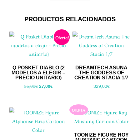
PRODUCTOS RELACIONADOS
¡Oferta!
Q POSKET DIABLO (2
DREAMTECH ASUNA
MODELOS A ELEGIR –
THE GODDESS OF
PRECIO UNITARIO)
CREATION STACIA 1/7
El
El
35,00
€
27,00
€
329,00
€
precio
precio
original
actual
era:
es:
OFERTA
35,00€.
27,00€.
TOONIZE FIGURE ROY
MUSTANG CARTOON