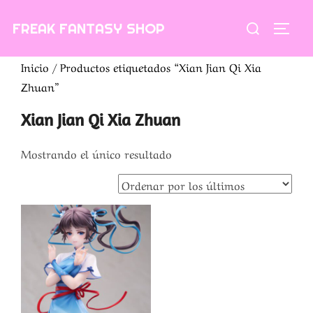
Saltar
Buscar:
FREAK FANTASY SHOP
al
ALTE
contenido
Inicio
/ Productos etiquetados “Xian Jian Qi Xia
Zhuan”
Xian Jian Qi Xia Zhuan
Mostrando el único resultado