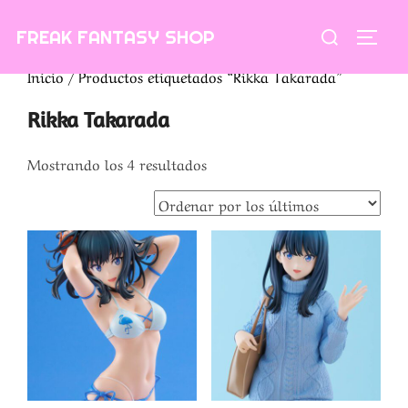
Saltar
Buscar:
FREAK FANTASY SHOP
al
ALTE
contenido
Inicio
/ Productos etiquetados “Rikka Takarada”
Rikka Takarada
Ordenado
Mostrando los 4 resultados
por
los
últimos