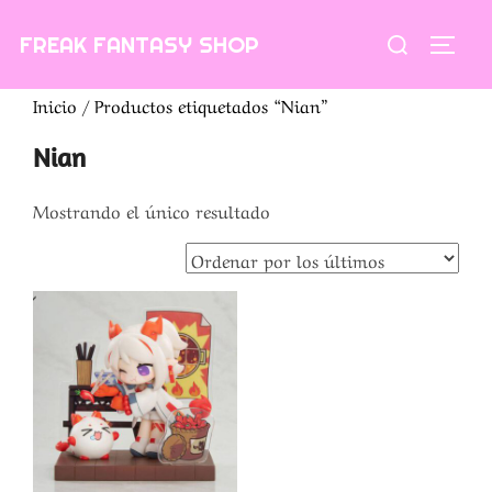
Saltar
Buscar:
FREAK FANTASY SHOP
al
ALTE
contenido
Inicio
/ Productos etiquetados “Nian”
Nian
Mostrando el único resultado