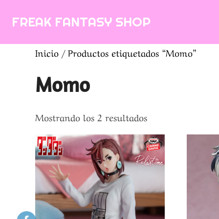
Saltar
FREAK FANTASY SHOP
al
contenido
Inicio
/ Productos etiquetados “Momo”
Momo
Ordenado
Mostrando los 2 resultados
por
los
últimos