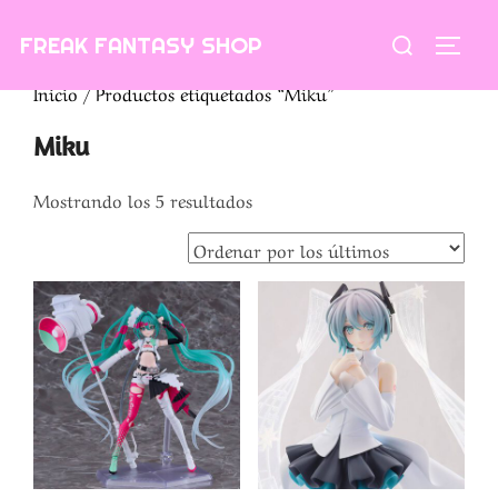
Saltar
Buscar:
FREAK FANTASY SHOP
al
ALTE
contenido
Inicio
/ Productos etiquetados “Miku”
Miku
Ordenado
Mostrando los 5 resultados
por
los
últimos