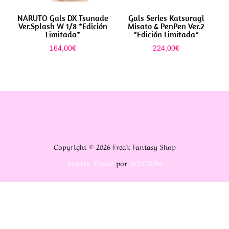
NARUTO Gals DX Tsunade
Gals Series Katsuragi
Ver.Splash W 1/8 *Edición
Misato & PenPen Ver.2
Limitada*
*Edición Limitada*
164,00
€
224,00
€
Copyright © 2026 Freak Fantasy Shop
Inspiro Theme
por
WPZOOM