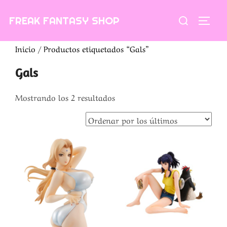
Saltar
Buscar:
FREAK FANTASY SHOP
al
ALTE
contenido
Inicio
/ Productos etiquetados “Gals”
Gals
Ordenado
Mostrando los 2 resultados
por
los
últimos