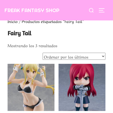
Saltar
Buscar:
FREAK FANTASY SHOP
al
ALTE
contenido
Inicio
/ Productos etiquetados “Fairy Tail”
Fairy Tail
Ordenado
Mostrando los 3 resultados
por
los
últimos