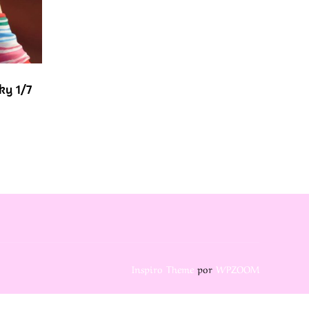
ky 1/7
Inspiro Theme
por
WPZOOM