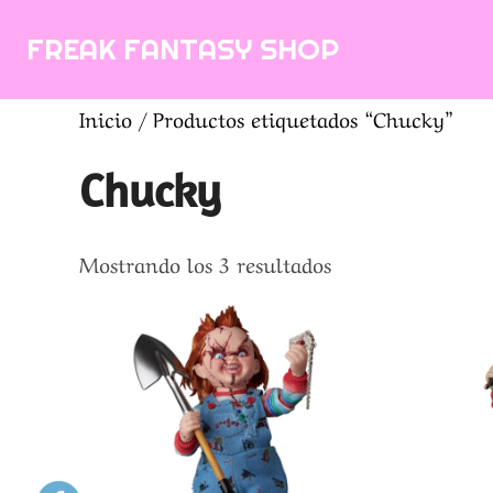
Saltar
FREAK FANTASY SHOP
al
contenido
Inicio
/ Productos etiquetados “Chucky”
Chucky
Ordenado
Mostrando los 3 resultados
por
los
últimos