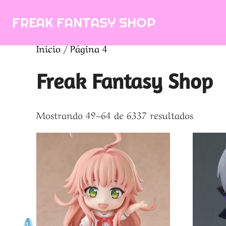
Saltar
FREAK FANTASY SHOP
al
contenido
Inicio
/ Página 4
Freak Fantasy Shop
Ordena
Mostrando 49–64 de 6337 resultados
por
los
últimos