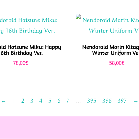
id Hatsune Miku: Happy
Nendoroid Marin Kita
16th Birthday Ver.
Winter Uniform Ver
78,00
€
58,00
€
←
1
2
3
4
5
6
7
…
395
396
397
→