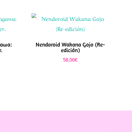
gawa:
Nendoroid Wakana Gojo (Re-
.
edición)
58,00
€