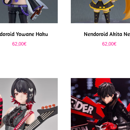
doroid Yowane Haku
Nendoroid Akita Ne
62,00
€
62,00
€